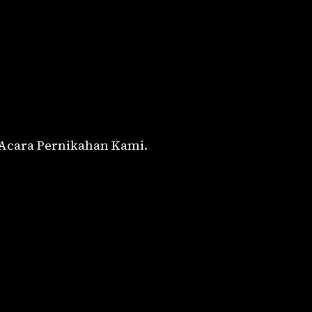
Acara Pernikahan Kami.