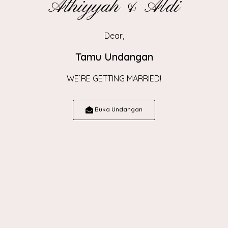
Athiyyah & Aldi
Gedung Graha Mutiara
Dear,
Jl. Situ Aksan No.33 , Sukahaji Kec. Babakan
Ciparay
Tamu Undangan
View Map
WE`RE GETTING MARRIED!
Buka Undangan
Counting down the big day
0
0
0
0
Hari
Jam
Menit
Detik
SAVE THE DATE