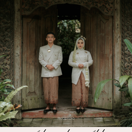
Jl. Situ Aksan No.33 , Sukahaji Kec. Babakan
Ciparay
View Map
Resepsi
Minggu, 19 April 2026
11.00 - 14.000 WIB