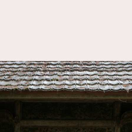
pernikahan kami yang Insya Allah akan
dilaksanakan pada:
Akad Nikah
Minggu, 19 April 2026
08.00 WIB
Gedung Graha Mutiara