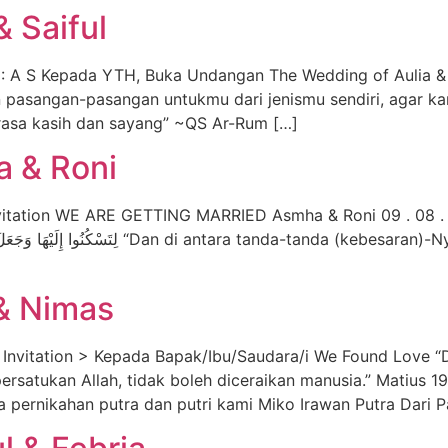
 Saiful
 A S Kepada YTH, Buka Undangan The Wedding of Aulia & Sa
n pasangan-pasangan untukmu dari jenismu sendiri, agar 
rasa kasih dan sayang” ~QS Ar-Rum […]
 & Roni
RRIED Asmha & Roni 09 . 08 . 26 Dear, ِ أَنْ خَلَقَ لَكُمْ مِنْ أَنْفُسِكُمْ أَزْوَاجًا
esaran)-Nya ialah Dia menciptakan pasangan-pasangan
& Nimas
nvitation > Kepada Bapak/Ibu/Saudara/i We Found Love “D
ipersatukan Allah, tidak boleh diceraikan manusia.” Matius
pernikahan putra dan putri kami Miko Irawan Putra Dari 