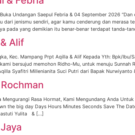
 & Febria
Buka Undangan Saepul Febria & 04 September 2026 “Dan di
dari jenismu sendiri, agar kamu cenderung dan merasa te
a pada yang demikian itu benar-benar terdapat tanda-tand
& Alif
a, Kec. Mampang Prpt Aqilla & Alif Kepada Yth: Bpk/Ibu
i, kami bersujud memohon Ridho-Mu, untuk menuju Sunnah 
a Syafitri Millenianita Suci Putri dari Bapak Nurwiyanto &
& Rochman
 Mengurangi Rasa Hormat, Kami Mengundang Anda Untuk B
n the big day Days Hours Minutes Seconds Save The Date 
astuti Yulita & […]
 Jaya