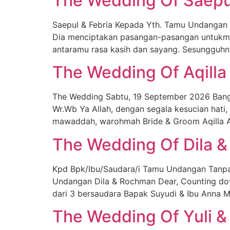
The Wedding Of Saepul
Saepul & Febria Kepada Yth. Tamu Undangan 
Dia menciptakan pasangan-pasangan untukmu 
antaramu rasa kasih dan sayang. Sesungguhny
The Wedding Of Aqilla 
The Wedding Sabtu, 19 September 2026 Bangk
Wr.Wb Ya Allah, dengan segala kesucian hat
mawaddah, warohmah Bride & Groom Aqilla Aqill
The Wedding Of Dila 
Kpd Bpk/Ibu/Saudara/i Tamu Undangan Tanpa
Undangan Dila & Rochman Dear, Counting dow
dari 3 bersaudara Bapak Suyudi & Ibu Anna M
The Wedding Of Yuli &