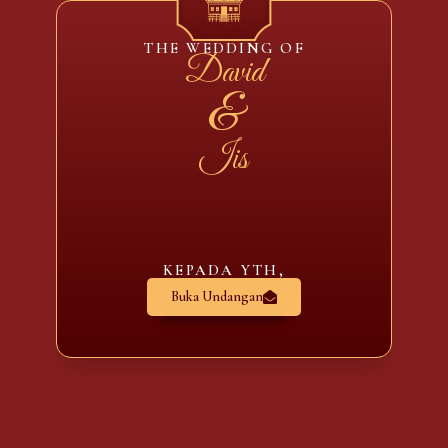
THE WEDDING OF
David
&
Iis
KEPADA YTH,
Buka Undangan