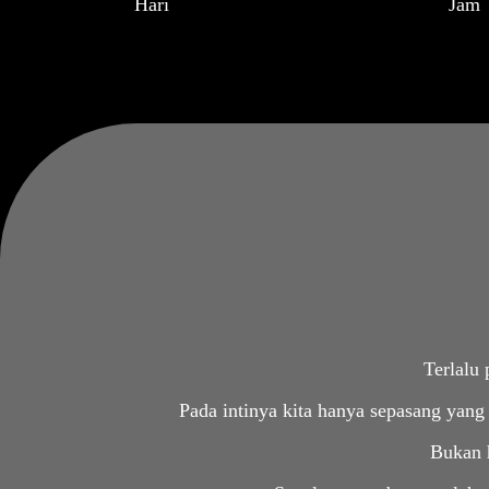
Hari
Jam
Terlalu 
Pada intinya kita hanya sepasang yang 
Bukan h