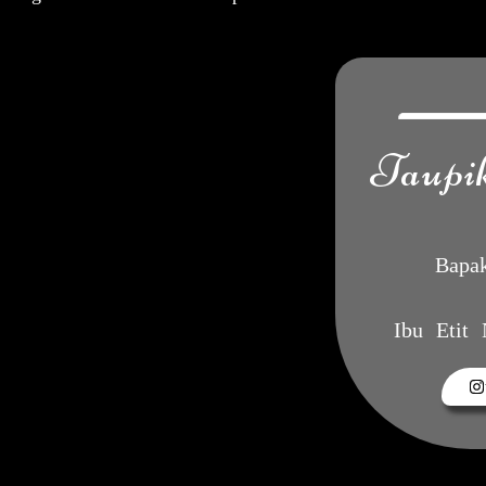
Taupi
Bapa
Ibu Etit