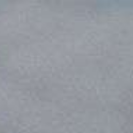
The Wedding Of
Elisa & Opik
07.