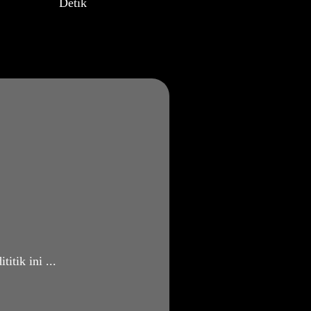
Detik
tik ini ...