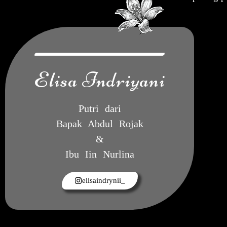
Elisa Indriyani
Putri dari
Bapak Abdul Rojak
&
Ibu Iin Nurlina
elisaindrynii_