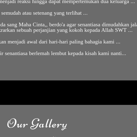
menjadi reaksi hingga dapat mempertemukan dua keluarga ...
 semudah atau setenang yang terlihat ...
a sang Maha Cinta,, berdo'a agar senantiasa dimudahkan jalan
arkan sebuah perjanjian yang kokoh kepada Allah SWT ...
an menjadi awal dari hari-hari paling bahagia kami ...
r senantiasa berlemah lembut kepada kisah kami nanti...
Our Gallery