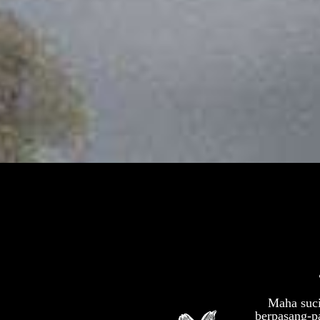
02.
26.
Maha suci
berpasang-p