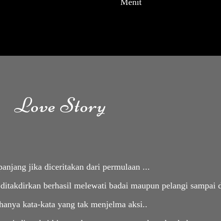
Menit
Love Story
panjang jika diceritakan dari permulaan ...
ditakdirkan berhasil melewati badai maupun pelangi sampai diti
anya kata-kata yang tak menjelma aksi..