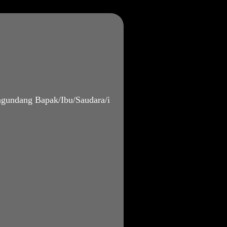
gundang Bapak/Ibu/Saudara/i