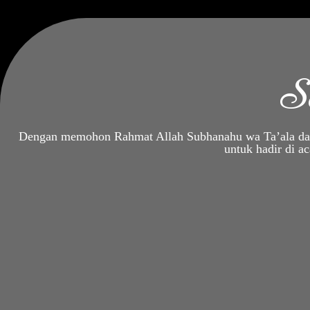
S
Dengan memohon Rahmat Allah Subhanahu wa Ta’ala dan
untuk hadir di a