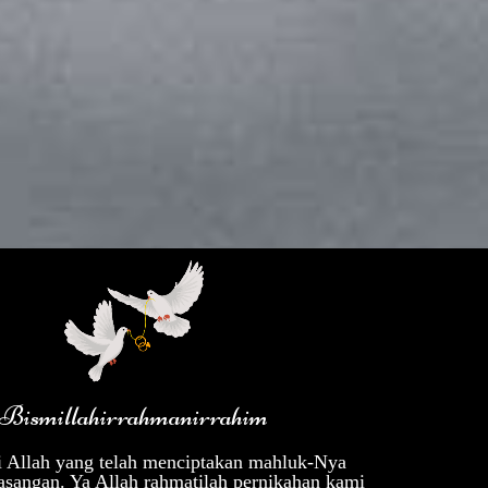
Bismillahirrahmanirrahim
 Allah yang telah menciptakan mahluk-Nya
asangan. Ya Allah rahmatilah pernikahan kami