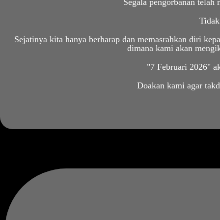
Segala pengorbanan telah 
Tidak
Sejatinya kita hanya berharap dan memasrahkan diri kepad
dimana kami akan mengikr
"7 Februari 2026" ak
Doakan kami agar takdi