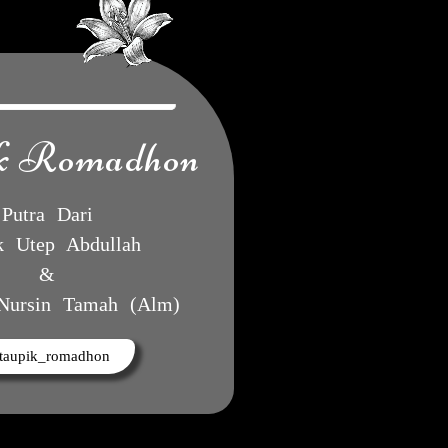
k Romadhon
Putra Dari
k Utep Abdullah
&
 Nursin Tamah (Alm)
taupik_romadhon