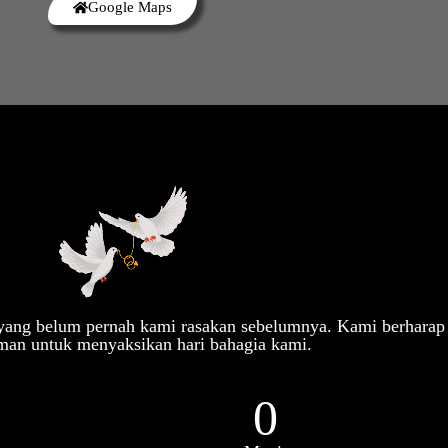
Google Maps
Elisa & Opik
07.02.26
Kepada Yth.
Tamu Undangan
Buka Undangan
 yang belum pernah kami rasakan sebelumnya. Kami berharap
man untuk menyaksikan hari bahagia kami.
0