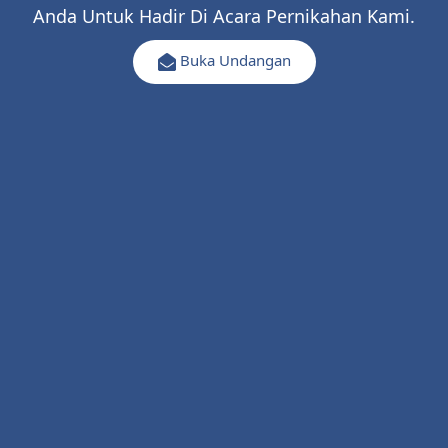
Anda Untuk Hadir Di Acara Pernikahan Kami.
Buka Undangan
Resepsi
Senin, 16 Juni 2025
10.00 WIB - Selesai
|
Lokasi
Kediaman Mempelai Wanita