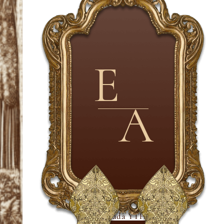
E
A
Kepada YTH,