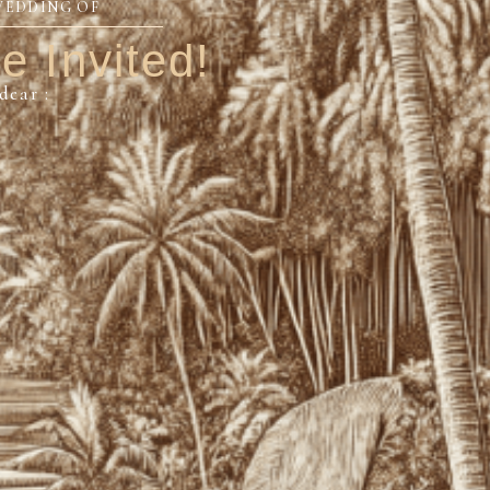
WEDDING OF
e Invited!
dear :