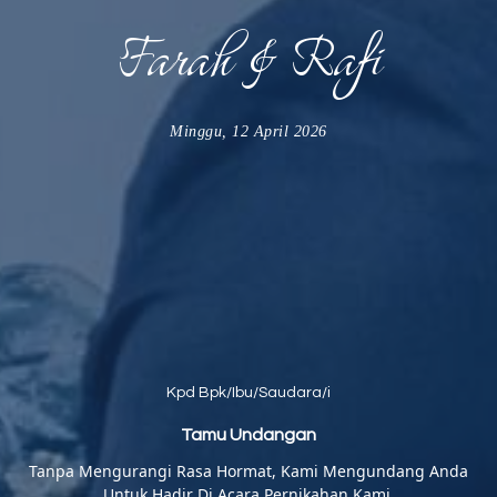
Farah & Rafi
Minggu, 12 April 2026
Kpd Bpk/Ibu/Saudara/i
Tamu Undangan
Tanpa Mengurangi Rasa Hormat, Kami Mengundang Anda
Untuk Hadir Di Acara Pernikahan Kami.