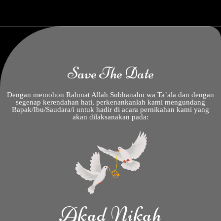
Save The Date
Dengan memohon Rahmat Allah Subhanahu wa Ta’ala dan dengan
segenap kerendahan hati, perkenankanlah kami mengundang
Bapak/Ibu/Saudara/i untuk hadir di acara pernikahan kami yang
akan dilaksanakan pada:
Akad Nikah