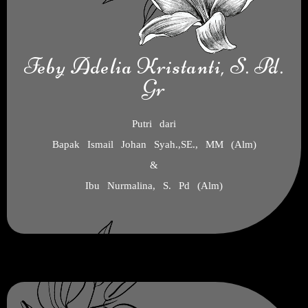
Feby Adelia Kristanti, S. Pd.
Gr
Putri dari
Bapak Ismail Johan Syah.,SE., MM (Alm)
&
Ibu Nurmalina, S. Pd (Alm)