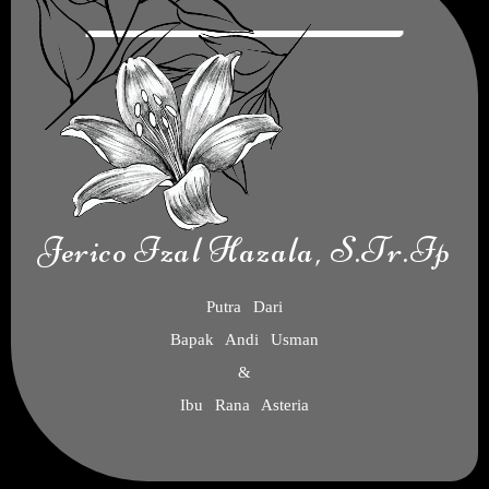
Jerico Izal Hazala, S.Tr.Ip
Putra Dari
Bapak Andi Usman
&
Ibu Rana Asteria