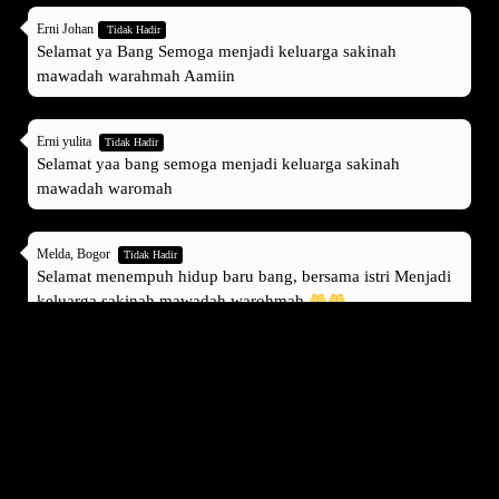
Erni Johan
Tidak Hadir
Selamat ya Bang Semoga menjadi keluarga sakinah
mawadah warahmah Aamiin
Erni yulita
Tidak Hadir
Selamat yaa bang semoga menjadi keluarga sakinah
mawadah waromah
Melda, Bogor
Tidak Hadir
Selamat menempuh hidup baru bang, bersama istri Menjadi
keluarga sakinah mawadah warohmah
Ledi iskandar
Tidak Hadir
Selamat menempuh hidup baru bang Semoga samawa
Zakiyah
Hadir
Selamat yaa bang, menjadi keluarga SaMaWa