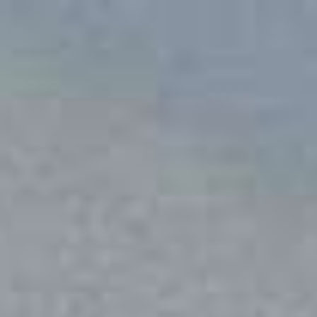
The Wedding Of
25.
01.
26.