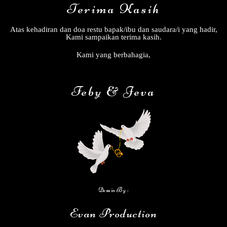
Terima Kasih
Grup Arisan SMP N 1 talang Padang angkatan tahun 94
Akan Hadir
Atas kehadiran dan doa restu bapak/ibu dan saudara/i yang hadir,
Semoga di berikan kesehatan umur panjang dan di berikan
Kami sampaikan terima kasih.
kebahagiaan dan di berikan keturunan yg berguna untuk
orang tua agama dan Negara (Amin) By. Arisan SMP
Kami yang berbahagia,
angkatan 94
Feby & Jeva
Desain By :
Evan Production