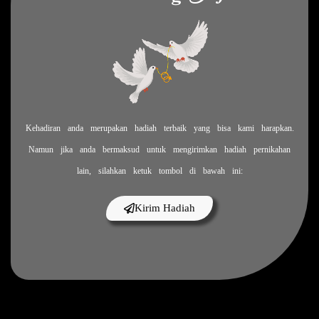
The Wedding Of
Feby & Jeva
25.01.26
Kehadiran anda merupakan hadiah terbaik yang bisa kami harapkan.
Kepada Yth.
Namun jika anda bermaksud untuk mengirimkan hadiah pernikahan
Tamu Undangan
lain, silahkan ketuk tombol di bawah ini:
Kirim Hadiah
Buka Undangan