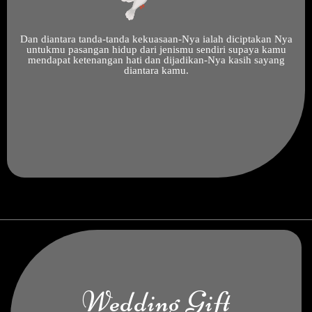
Dan diantara tanda-tanda kekuasaan-Nya ialah diciptakan Nya
untukmu pasangan hidup dari jenismu sendiri supaya kamu
mendapat ketenangan hati dan dijadikan-Nya kasih sayang
diantara kamu.
Wedding Gift