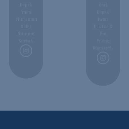
Bapak
dari
Iman
Bapak
Nurjaman
Iwan
& Ibu
Priatna &
Nunung
Ibu
Suryati
Eneng
Maesaroh