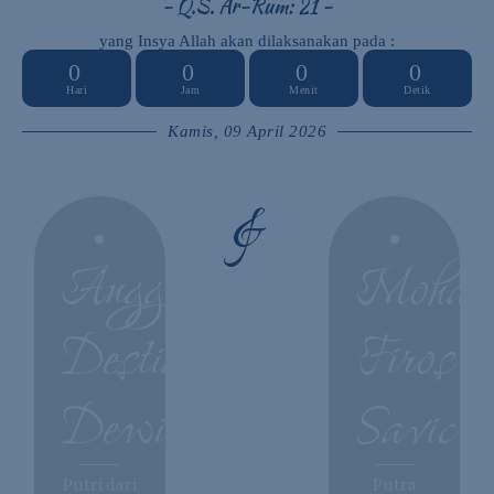
- Q.S. Ar-Rum: 21 -
yang Insya Allah akan dilaksanakan pada :
0
0
0
0
Hari
Jam
Menit
Detik
Kamis, 09 April 2026
&
Anggita
Moham
Destiana
Firos
Dewi
Savic
Putri dari
Putra