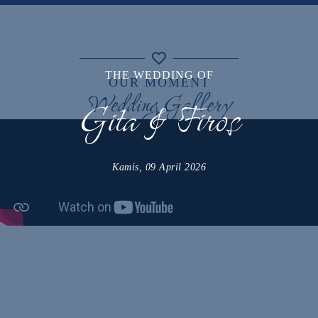
THE WEDDING OF
OUR MOMENT
Wedding Gallery
Gita & Firos
Kamis, 09 April 2026