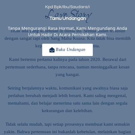
Love Story
Kpd Bpk/Ibu/Saudara/i
Tamu Undangan
Tanpa Mengurangi Rasa Hormat, Kami Mengundang Anda
Tidak ada yang kebetulan di dunia ini. Semua sudah tersusun
Untuk Hadir Di Acara Pernikahan Kami.
dengan sangat rapi oleh Sang Maha Kuasa. Kita tidak bisa memilih
kepada siapa kita akan jatuh cinta.
Buka Undangan
Kami bertemu pertama kalinya pada tahun 2020. Berawal dari
pertemuan sederhana, tanpa rencana, namun meninggalkan kesan
yang hangat.
Seiring berjalannya waktu, komunikasi yang awalnya biasa saja
perlahan berubah menjadi lebih berarti. Kami saling mengenal,
memahami, dan belajar menerima satu sama lain dengan segala
kekurangan dan kelebihan.
Tidak selalu mudah, tapi setiap prosesnya membuat kami semakin
yakin. Bahwa pertemuan ini bukanlah kebetulan, melainkan bagian