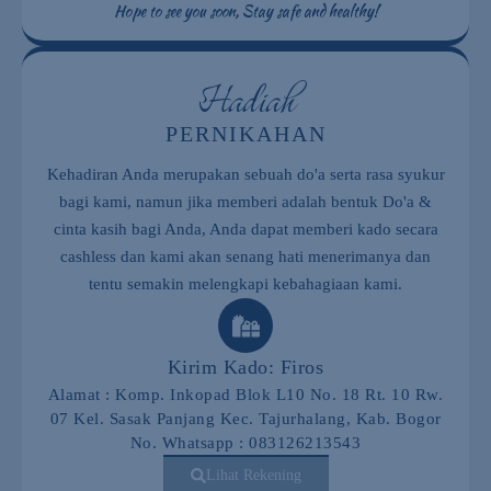
Hope to see you soon, Stay safe and healthy!
Fajar Rnp
Selamat yah teh anggita dan a firos
semoga lancar sampe hari H. Dan sakinah
Hadiah
mawwadah warohmah
PERNIKAHAN
Sam
Hwd gi lancar lancar sakinah mawwadah
Kehadiran Anda merupakan sebuah do'a serta rasa syukur
warohmah
bagi kami, namun jika memberi adalah bentuk Do'a &
cinta kasih bagi Anda, Anda dapat memberi kado secara
cashless dan kami akan senang hati menerimanya dan
Yuyun yuningsih
Semoga d lancarkan smpe hari H nya
tentu semakin melengkapi kebahagiaan kami.
Papapazza
Kirim Kado: Firos
Selamat untuk kedua mempelai.. semoga
sakinnah, mawwadah, warohmah,,
Alamat : Komp. Inkopad Blok L10 No. 18 Rt. 10 Rw.
07 Kel. Sasak Panjang Kec. Tajurhalang, Kab. Bogor
No. Whatsapp : 083126213543
Rapli muhamad
Lihat Rekening
Warning wajib datang