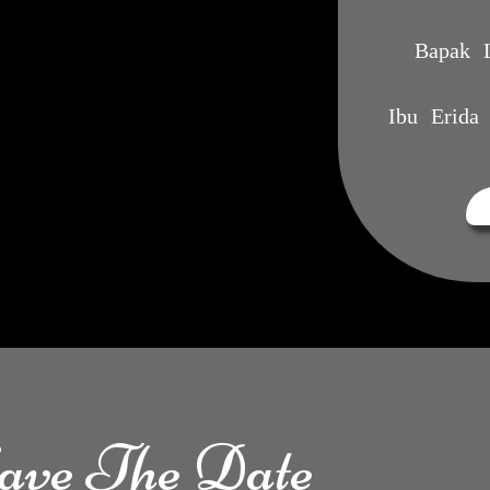
Bapak L
Ibu Erida
ave The Date