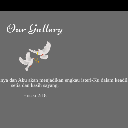
Our Gallery
nya dan Aku akan menjadikan engkau isteri-Ku dalam keadil
setia dan kasih sayang.
Hosea 2:18