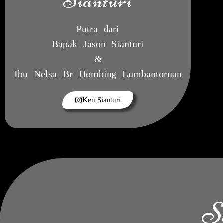
Sianturi
Putra dari
Bapak Jason Sianturi
&
Ibu Nelsa Br Hombing Lumbantoruan
Ken Sianturi
S