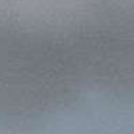
a itu,
an