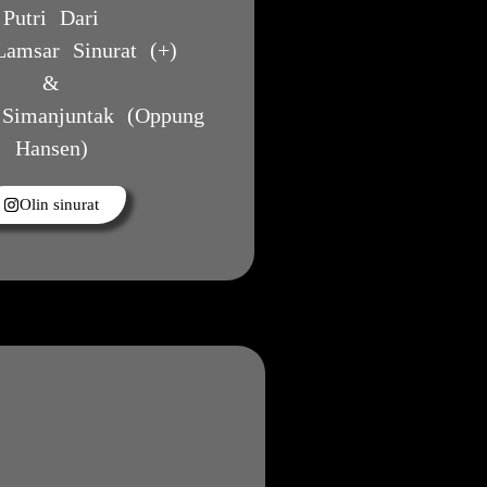
Putri Dari
amsar Sinurat (+)
&
 Simanjuntak (Oppung
Hansen)
Olin sinurat