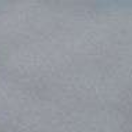
The Wedding Of
Hendro & Oli
18.