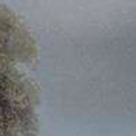
06.
25.
"Demikianlah mereka bukan lagi dua, melainkan satu. Karen
apa yang telah dipersatukan Allah, tidak boleh diceraik
manusia."
Matius 19:6