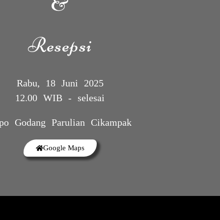
&
Hendro & Olin
Resepsi
18.06.25
Kepada Yth.
Rabu, 18 Juni 2025
12.00 WIB - selesai
Tamu Undangan
po Godang Parulian Cikampak
Buka Undangan
Google Maps