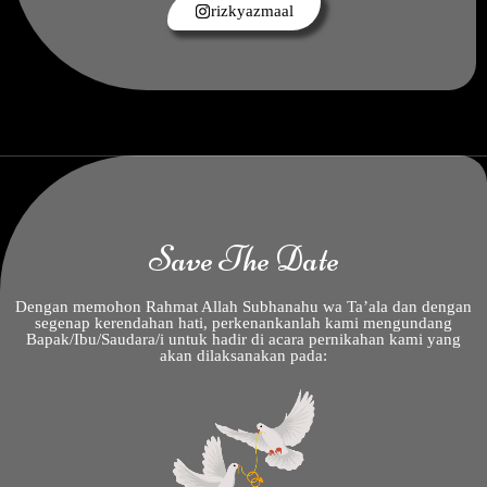
rizkyazmaal
Save The Date
Dengan memohon Rahmat Allah Subhanahu wa Ta’ala dan dengan
segenap kerendahan hati, perkenankanlah kami mengundang
Bapak/Ibu/Saudara/i untuk hadir di acara pernikahan kami yang
akan dilaksanakan pada: