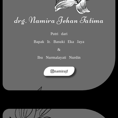
drg. Namira Jehan Fatima
Putri dari
Bapak Ir. Basuki Eka Jaya
&
Ibu Nurmalayati Nurdin
namirajf