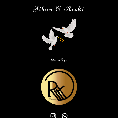
Jihan & Rizki
Ir.H.Islamuddin dan kel
Tidak Hadir
Selamat pak bas atas pernikahan putrinya smoga SAMAWA
Cut Novi Baharuddin
Tidak Hadir
Happy wedding bahagia sllu mjd rmh tangga yg samawa,
diberikana keturunan yg sholeh/sholeha, sllu dlm
perlindungan Allah SWT Aamiin
Desain By :
Ir.H.Islamuddin Sulaiman
Tidak Hadir
Selamat berbahagia dan semoga SAMAWA
Teuku Halim Baharudin & Keluarga
Tidak Hadir
Ya Allah berikan tuk pasangan Suami istri baru menjadi
keluarga Sakinah mawadah warahmah...diberikan Kekuatan
Istiqamah dalam Perintah Allah dan ikuti Teladan Rasulullah
. Aamiin