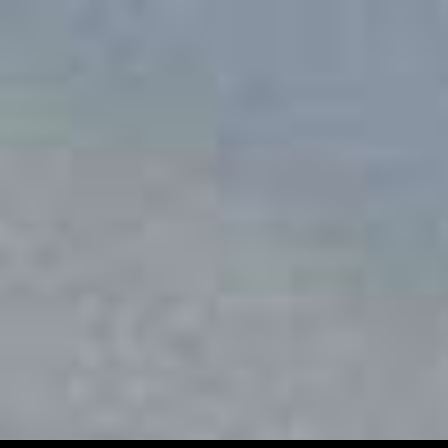
The Wedding Of
29.
03.
26.