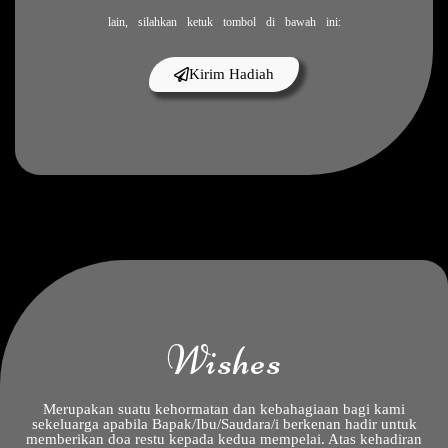
Buka Undangan
lain, silahkan ketuk tombol di bawah ini:
Kirim Hadiah
Wishes
Merupakan suatu kehormatan dan kebahagiaan bagi kami
sekeluarga apabila Bapak/Ibu/Saudara/i berkenan hadir untuk
memberikan doa restu kepada kedua mempelai. Atas kehadiran