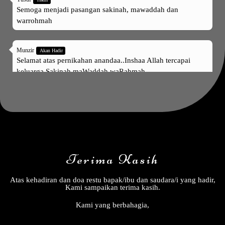
Semoga menjadi pasangan sakinah, mawaddah dan
warrohmah
Munzir
Akan Hadir
Selamat atas pernikahan anandaa..Inshaa Allah tercapai
keluarga Sakinah maWaddah waRahmah...
Citra Salon Medan Johor
Hadir
Selamat kepada kedua mempelai.Semoga bahagia selalu…
Abdul Azis
Tidak Hadir
Assalamualaikum Pak Basuki/Pak Aswan,Selamat atas
Terima Kasih
pernikahan Ananda, Semoga Sakinah, Mawaddah dan
Warahmah. Aamiin
Atas kehadiran dan doa restu bapak/ibu dan saudara/i yang hadir,
Kami sampaikan terima kasih.
M Syarif Rafinda
Tidak Hadir
Kami yang berbahagia,
Selamat atas Pernikahan, ananda berdua menjadi pasangan
yg Sakinah Mawaddah dan Warahmah