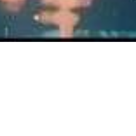
Home
Mempelai
Event
Gallery
Wishes
“Ya Tuhanku, anugerahilah kami keturunan yang termasuk
orang-orang yang saleh.”
السَّلاَمُ عَلَيْكُمْ وَرَحْمَةُ اللهِ وَبَرَكَاتُهُ
Dengan memohon Rahmat dan Ridho Allah SWT kami
mengundang Bapak/Ibu/Saudara/i untuk menghadiri Khitanan
putra kami