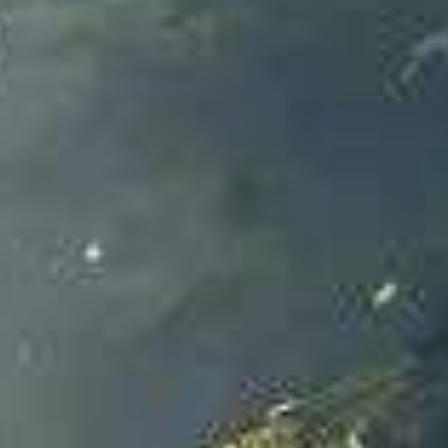
Bapak Siswanto (Iwan)
&
Ibu Samiatun
29.03.2026
Save The Date