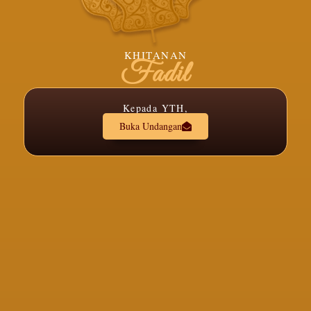
KHITANAN
Fadil
Kepada YTH,
Buka Undangan