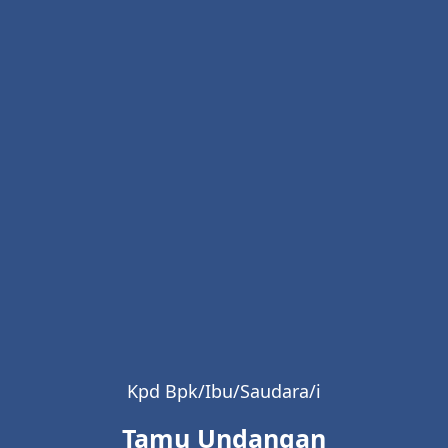
Sang Mempelai
ati, kami bersujud memohon Ridho-Mu, u
keluarga yang sakinah, mawaddah, war
|
Sulastri
Kpd Bpk/Ibu/Saudara/i
Tamu Undangan