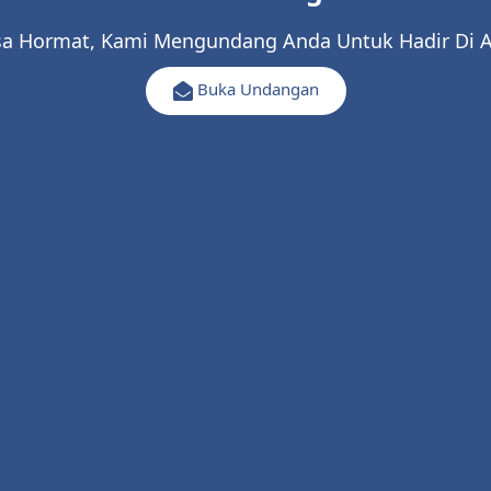
a Hormat, Kami Mengundang Anda Untuk Hadir Di A
Putri dari
Buka Undangan
pak Supriadi & Ibu Imas
-&-
Asep Sumpena
Putra dari
Apin (Alm) & Ibu Eha Julaeha
|