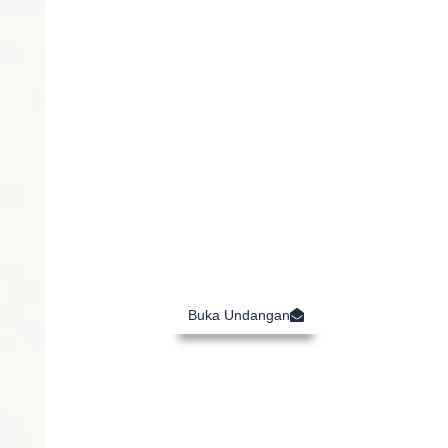
L
F
Kepada YTH,
Buka Undangan