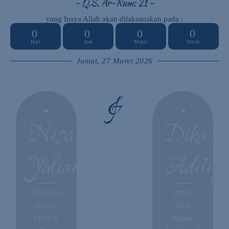
- Q.S. Ar-Rum: 21 -
yang Insya Allah akan dilaksanakan pada :
0
0
0
0
Hari
Jam
Menit
Detik
Jumat, 27 Maret 2026
&
Nisa
Dika
Yuliani
Aditiy
Putri dari
Putra
Bapak
dari
Epen &
Bapak