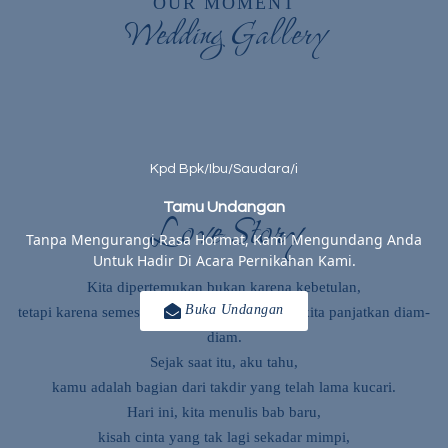
OUR MOMENT
Wedding Gallery
Kpd Bpk/Ibu/Saudara/i
Love Story
Tamu Undangan
Tanpa Mengurangi Rasa Hormat, Kami Mengundang Anda
Untuk Hadir Di Acara Pernikahan Kami.
Kita dipertemukan bukan karena kebetulan,
Buka Undangan
tetapi karena semesta merestui doa-doa yang kita panjatkan diam-
diam.
Sejak saat itu, aku tahu,
kamu adalah bagian dari takdir yang telah lama kucari.
Hari ini, kita menulis bab baru,
kisah cinta yang tak lagi sekadar mimpi,