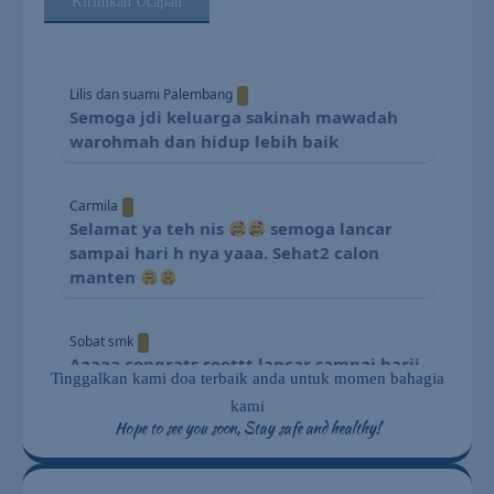
Kirimkan Ucapan
Lilis dan suami Palembang
Semoga jdi keluarga sakinah mawadah
warohmah dan hidup lebih baik
Carmila
Selamat ya teh nis
semoga lancar
sampai hari h nya yaaa. Sehat2 calon
manten
Sobat smk
Aaaaa congrats soottt,lancar sampai harii
Tinggalkan kami doa terbaik anda untuk momen bahagia
H. SAMAWA sampai tuaaa sott
kami
Hope to see you soon, Stay safe and healthy!
Atikah smp
Masya Allah sa Happy wedding ya lancar