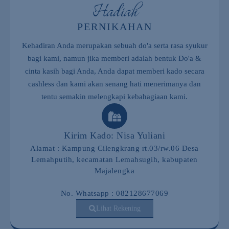
Hadiah
sampai hari H semoga menjadi
rumahtangga yang diiringi kebahagiaan,
keberkahan , aamiin
PERNIKAHAN
Kehadiran Anda merupakan sebuah do'a serta rasa syukur
Diyah
bagi kami, namun jika memberi adalah bentuk Do'a &
Happy wedding nisayul
May god bless u
cinta kasih bagi Anda, Anda dapat memberi kado secara
both
cashless dan kami akan senang hati menerimanya dan
tentu semakin melengkapi kebahagiaan kami.
Alisa Nurazizah
MasyaAllah wilujeng cantik
Kirim Kado: Nisa Yuliani
Alisa Nurazizah
Alamat : Kampung Cilengkrang rt.03/rw.06 Desa
MasyaAllah wilujeng cantik
Lemahputih, kecamatan Lemahsugih, kabupaten
Majalengka
Enok Maya
No. Whatsapp : 082128677069
Alhamdulillah.. akhirnyaaa selamat
Lihat Rekening
cantik semoga lancar sampai hari H
semoga menjadi istri yang solehah dan