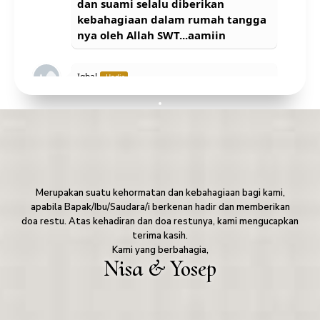
dan suami selalu diberikan
kebahagiaan dalam rumah tangga
nya oleh Allah SWT...aamiin
Iqbal
Hadir
Semoga pernikahan yg sakral
seumur hidup ya, Semoga menjadi
kel yg sakinah mawadah
warahmah, dalam menjalan ibadah
berumah tangga,Aamiin
Merupakan suatu kehormatan dan kebahagiaan bagi kami,
Mba eka
Hadir
apabila Bapak/Ibu/Saudara/i berkenan hadir dan memberikan
Semoga allah jadikan rumah
doa restu. Atas kehadiran dan doa restunya, kami mengucapkan
tangga yang Sakinah, Mawadah
terima kasih.
dan Warohmah. Selalu di berikan
Kami yang berbahagia,
keberkahan dlm rumah tangga.
Nisa & Yosep
Aamiin