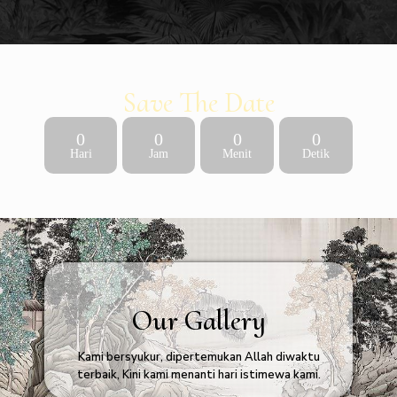
Save The Date
0
0
0
0
Hari
Jam
Menit
Detik
Our Gallery
Kami bersyukur, dipertemukan Allah diwaktu
terbaik, Kini kami menanti hari istimewa kami.