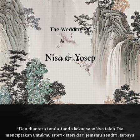
The Wedding Of
Nisa & Yosep
28.06.2025
“Dan diantara tanda-tanda kekuasaanNya ialah Dia
menciptakan untukmu isteri-isteri dari jenismu sendiri, supaya