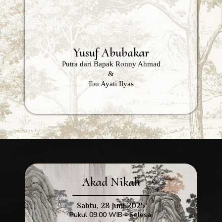
Yusuf Abubakar
Putra dari Bapak Ronny Ahmad
&
Ibu Ayati Ilyas
Akad Nikah
Sabtu, 28 Juni 2025
Pukul 09.00 WIB - Selesai