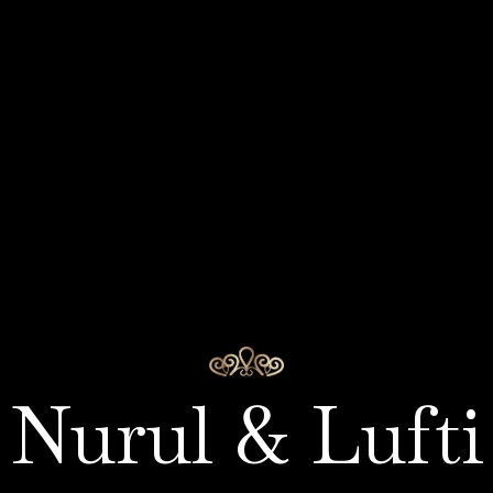
Ar-Rum Ayat 21
our presence is requested.
the marriage of
Nurul & Lufti