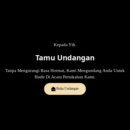
PETA LOKASI
Kepada Yth.
Tamu Undangan
Tanpa Mengurangi Rasa Hormat, Kami Mengundang Anda Untuk
Hadir Di Acara Pernikahan Kami.
Buka Undangan