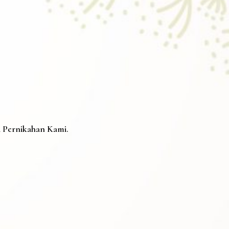
 Pernikahan Kami.