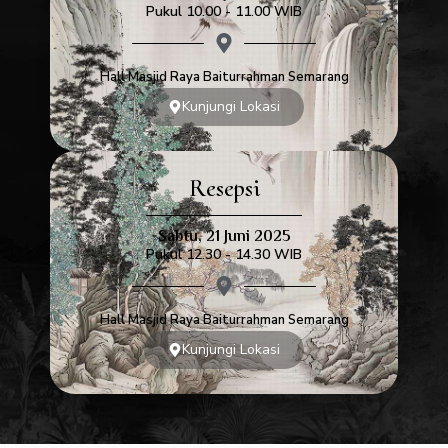
Pukul 10.00 - 11.00 WIB
Hall Masjid Raya Baiturrahman Semarang
Kunjungi Lokasi
Resepsi
Sabtu, 21 Juni 2025
Pukul 12.30 - 14.30 WIB
Hall Masjid Raya Baiturrahman Semarang
Kunjungi Lokasi