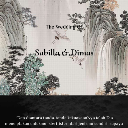
The Wedding Of
Sabilla & Dimas
21.06.2025
“Dan diantara tanda-tanda kekuasaanNya ialah Dia
menciptakan untukmu isteri-isteri dari jenismu sendiri, supaya