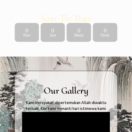
Save The Date
0
0
0
0
Hari
Jam
Menit
Detik
Our Gallery
Kami bersyukur, dipertemukan Allah diwaktu
terbaik, Kini kami menanti hari istimewa kami.