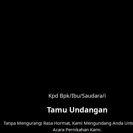
Minggu
29
Maret
Kpd Bpk/Ibu/Saudara/i
2026
Tamu Undangan
Tanpa Mengurangi Rasa Hormat, Kami Mengundang Anda Untu
Acara Pernikahan Kami.
08.00 WIB