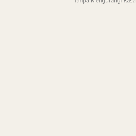
Tanpa Mengurangi Rasa
00
00
0
Days
Hours
Minut
Dengan memohon Ridho serta
Pernikahan putra-putri 