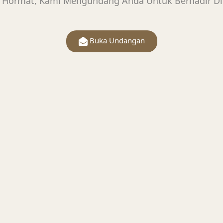
 Hormat, Kami Mengundang Anda Untuk Berhadir Di 
0
00
es
Seconds
Buka Undangan
 Rahmat Allah SWT, kami bermaksud menyeleng
kami yang Insya Allah akan diselenggarakan pada
Akad Nikah
Februari