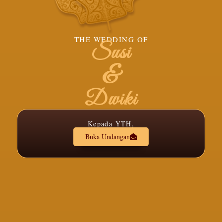
THE WEDDING OF
Susi
&
Dwiki
Kepada YTH,
Buka Undangan