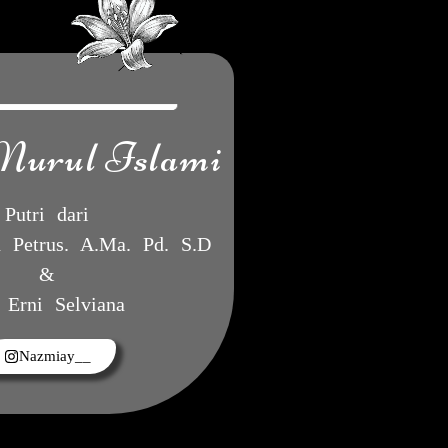
Nurul Islami
Putri dari
 Petrus. A.Ma. Pd. S.D
&
 Erni Selviana
Nazmiay__