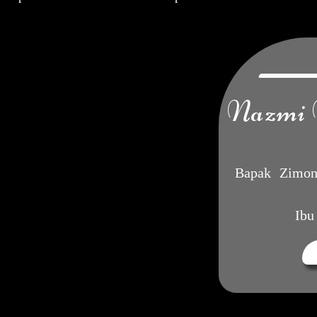
Nazmi 
Bapak Zimon
Ibu