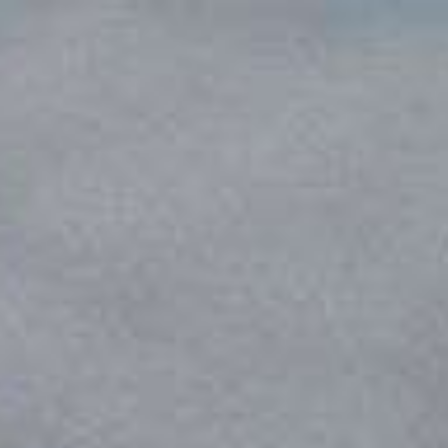
The Wedding Of
Syeba & Nazm
10.