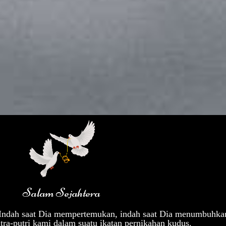
Salam Sejahtera
Indah saat Dia mempertemukan, indah saat Dia menumbuhkan 
ra-putri kami dalam suatu ikatan pernikahan kudus.