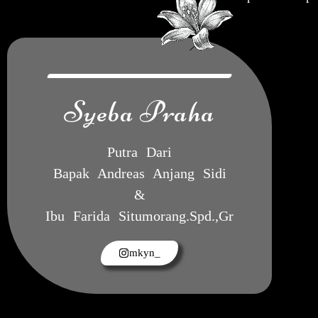
Syeba Praha
Putra Dari
Bapak Andreas Anjang Sidi
&
Ibu Farida Situmorang.Spd.,Gr
mkyn_