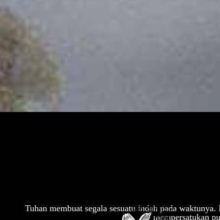
01.
26.
Tuhan membuat segala sesuatu indah pada waktunya. 
mempersatukan put