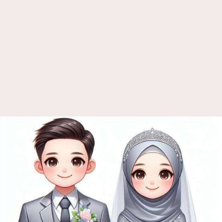
Assalamu'alaikum
Warahmatullahi
Wabarakatuh
Dengan segala kerendahan hati dan dengan
ucapan syukur atas Rahmat Allah Subhanahu wa
Ta’ala, kami bermaksud mengundang
Bapak/Ibu/Saudara/i untuk hadir di acara
pernikahan kami yang Insya Allah akan
dilaksanakan pada: