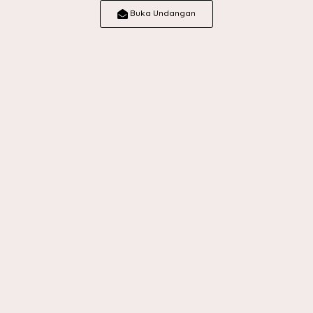
Buka Undangan
Resepsi
Minggu, 11 Januari 2026
09.30 - 16.00 WIB
Kediaman Mempelai Wanita
Desa kernyanyan