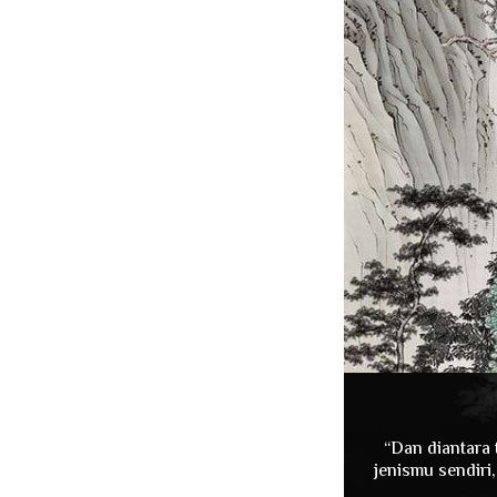
“Dan diantara 
jenismu sendir