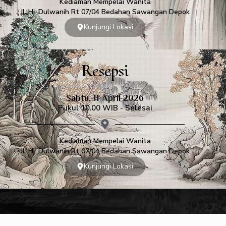
Kediaman Mempelai Wanita
Jl. Hj. Dulwanih Rt 07/04 Bedahan Sawangan Depok
Kunjungi Lokasi
Resepsi
Sabtu, 11 April 2026
Pukul 10.00 WIB - Selesai
Kediaman Mempelai Wanita
Jl. Hj. Dulwanih Rt 07/04 Bedahan Sawangan Depok
Kunjungi Lokasi