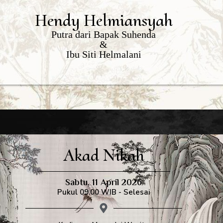
Hendy Helmiansyah
Putra dari Bapak Suhenda
&
Ibu Siti Helmalani
Akad Nikah
Sabtu, 11 April 2026
Pukul 09.00 WIB - Selesai