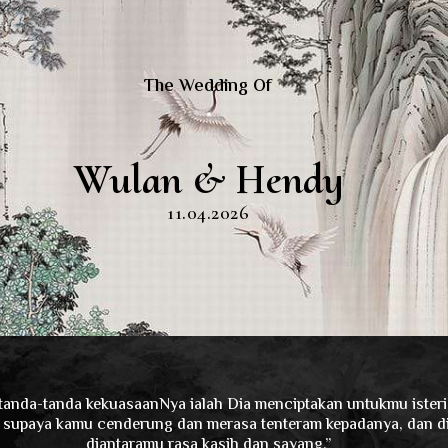
The Wedding Of
Wulan & Hendy
11.04.2026
tanda-tanda kekuasaanNya ialah Dia menciptakan untukmu isteri-i
i, supaya kamu cenderung dan merasa tenteram kepadanya, dan d
diantaramu rasa kasih dan sayang.”