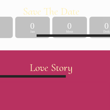
Save The Date
0
0
0
Jam
Menit
Detik
Love Story
When Worlds Collide
2018